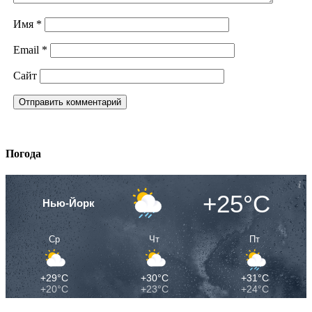
Имя
*
Email
*
Сайт
Погода
+25°C
Нью-Йорк
Ср
Чт
Пт
+29°C
+30°C
+31°C
+20°C
+23°C
+24°C