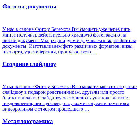
Фото на документы
У нас в салоне Фото у Бегемота Вы сможете уже через пять
минут получить действительно красивую фотографию на
любой документ. Мы ретушируем и улучшаем каждое фото на
документы! Изготавливаем фото различных форматов: визы,
паспорта, удостоверения, пропуска, фото …
Создание слайдшоу
У нас в салоне Фото у Бегемота Вы сможете заказать создание
слайдшоу в подарок родственникам, друзьям или просто
близким людям. Слайд-шоу часто используют как элемент
поздравления, иногда слайд-шоу может служить памятным
видеороликом с отчетом прошедшего …
Металлокерамика