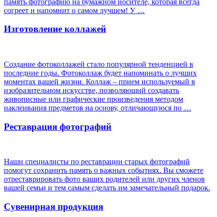
память фотографию на бумажном носителе, которая всегда
согреет и напомнит о самом лучшем! У …
Изготовление коллажей
Создание фотоколлажей стало популярной тенденцией в
последние годы. Фотоколлаж будет напоминать о лучших
моментах вашей жизни. Коллаж – прием используемый в
изобразительном искусстве, позволяющий создавать
живописные или графические произведения методом
наклеивания предметов на основу, отличающуюся по …
Реставрация фотографий
Наши специалисты по реставрации старых фотографий
помогут сохранить память о важных событиях. Вы сможете
отреставрировать фото ваших родителей или других членов
вашей семьи и тем самым сделать им замечательный подарок.
Сувенирная продукция