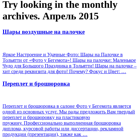
Try looking in the monthly
archives. Апрель 2015
Шары воздушные на палочке
Яркое Настроение и Удачные Фото: Шары на Палочке в
Тольятти от «Фото у Бегемота»! Шары на палочке: Маленькое
Чудо для Большого Праздника в Тольятти! Шары на палочке –
хит среди реквизита для фото! Почему? Фокус и Цвет: …
Переплет и брошюровка
Переплет и брошюровка в салоне Фото у Бегемота является
одной из основных услуг. Мы рады предложить Вам твердый
переплет и брошюровку на пластиковую
пружину. Профессионально выполненная брошюровка
диплома, курсовой работы или диссертации, рекламной
продукции (презентации), также как …