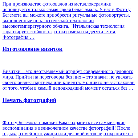
При производстве фотоовалов из металлокерамики
используется только самая яркая белая эмаль. У нас в Фото у
Бегемота вы можете приобрести ритуальные фотопортреты,
выполненные по классической технологии
высокотемпературного обжига. "Итальянская технология"
гарантирует стойкость фотокерамики на десятилетия.
Фотография …
Изготовление визиток
Визитки – это неотъемлемый атрибут современного делового
мира. Прийти на переговоры без них – это значит не уважать
своего бизнес-партнера или клиента. Но никто не застрахован
от того, чтобы в самый неподходящий момент остаться без …
Печать фотографий
Фото у Бегемота поможет Вам сохранить все самые яркие
воспоминания в великолепном качестве фотографий! После
отдыха, семейного ужина или деловой встречи, сохраните на